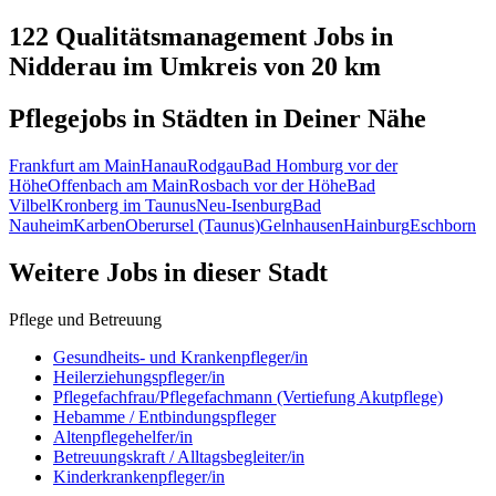
122 Qualitätsmanagement
Jobs in
Nidderau
im Umkreis von 20 km
Pflegejobs in
Städten
in Deiner Nähe
Frankfurt am Main
Hanau
Rodgau
Bad Homburg vor der
Höhe
Offenbach am Main
Rosbach vor der Höhe
Bad
Vilbel
Kronberg im Taunus
Neu-Isenburg
Bad
Nauheim
Karben
Oberursel (Taunus)
Gelnhausen
Hainburg
Eschborn
Weitere Jobs in
dieser Stadt
Pflege und Betreuung
Gesundheits- und Krankenpfleger/in
Heilerziehungspfleger/in
Pflegefachfrau/Pflegefachmann (Vertiefung Akutpflege)
Hebamme / Entbindungspfleger
Altenpflegehelfer/in
Betreuungskraft / Alltagsbegleiter/in
Kinderkrankenpfleger/in