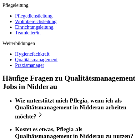
Pflegeleitung
Pflegedienstleitung
Wohnbereichsleitung
Einrichtungsleitung
Teamleiter/in
Weiterbildungen
Hygienefachkraft
Qualitätsmanagement
Praxismanager
Häufige Fragen zu Qualitätsmanagement
Jobs in Nidderau
Wie unterstützt mich
Pflegia
, wenn ich als
Qualitätsmanagement
in
Nidderau
arbeiten
möchte?
Kostet es etwas,
Pflegia
als
Qualitätsmanagement
in
Nidderau
zu nutzen?