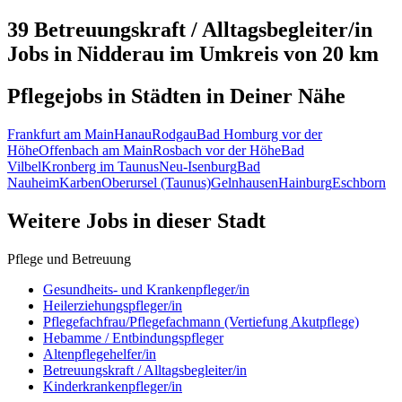
39 Betreuungskraft / Alltagsbegleiter/in
Jobs in
Nidderau
im Umkreis von 20 km
Pflegejobs in
Städten
in Deiner Nähe
Frankfurt am Main
Hanau
Rodgau
Bad Homburg vor der
Höhe
Offenbach am Main
Rosbach vor der Höhe
Bad
Vilbel
Kronberg im Taunus
Neu-Isenburg
Bad
Nauheim
Karben
Oberursel (Taunus)
Gelnhausen
Hainburg
Eschborn
Weitere Jobs in
dieser Stadt
Pflege und Betreuung
Gesundheits- und Krankenpfleger/in
Heilerziehungspfleger/in
Pflegefachfrau/Pflegefachmann (Vertiefung Akutpflege)
Hebamme / Entbindungspfleger
Altenpflegehelfer/in
Betreuungskraft / Alltagsbegleiter/in
Kinderkrankenpfleger/in