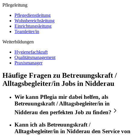
Pflegeleitung
Pflegedienstleitung
Wohnbereichsleitung
Einrichtungsleitung
Teamleiter/in
Weiterbildungen
Hygienefachkraft
Qualitätsmanagement
Praxismanager
Häufige Fragen zu Betreuungskraft /
Alltagsbegleiter/in Jobs in Nidderau
Wie kann
Pflegia
mir dabei helfen, als
Betreuungskraft / Alltagsbegleiter/in
in
Nidderau
den perfekten
Job
zu finden?
Kann ich als
Betreuungskraft /
Alltagsbegleiter/in
in
Nidderau
den Service von