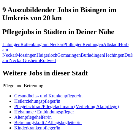
9 Auszubildender
Jobs in
Bisingen
im
Umkreis von 20 km
Pflegejobs in
Städten
in Deiner Nähe
Tübingen
Rottenburg am Neckar
Pfullingen
Reutlingen
Albstadt
Horb
am
Neckar
Mössingen
Haigerloch
Gomaringen
Burladingen
Hechingen
Duß
am Neckar
Gosheim
Rottweil
Weitere Jobs in
dieser Stadt
Pflege und Betreuung
Gesundheits- und Krankenpfleger/in
Heilerziehungspfleger/in
Pflegefachfrau/Pflegefachmann (Vertiefung Akutpflege)
Hebamme / Entbindungspfleger
Altenpflegehelfer/in
Betreuungskraft / Alltagsbegleiter/in
Kinderkrankenpfleger/in