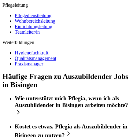
Pflegeleitung
Pflegedienstleitung
Wohnbereichsleitung
Einrichtungsleitung
Teamleiter/in
Weiterbildungen
Hygienefachkraft
Qualitätsmanagement
Praxismanager
Häufige Fragen zu Auszubildender Jobs
in Bisingen
Wie unterstützt mich
Pflegia
, wenn ich als
Auszubildender
in
Bisingen
arbeiten möchte?
Kostet es etwas,
Pflegia
als
Auszubildender
in
Bisingen
zu nutzen?