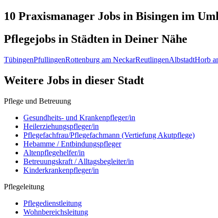
10 Praxismanager
Jobs in
Bisingen
im Umk
Pflegejobs in
Städten
in Deiner Nähe
Tübingen
Pfullingen
Rottenburg am Neckar
Reutlingen
Albstadt
Horb a
Weitere Jobs in
dieser Stadt
Pflege und Betreuung
Gesundheits- und Krankenpfleger/in
Heilerziehungspfleger/in
Pflegefachfrau/Pflegefachmann (Vertiefung Akutpflege)
Hebamme / Entbindungspfleger
Altenpflegehelfer/in
Betreuungskraft / Alltagsbegleiter/in
Kinderkrankenpfleger/in
Pflegeleitung
Pflegedienstleitung
Wohnbereichsleitung