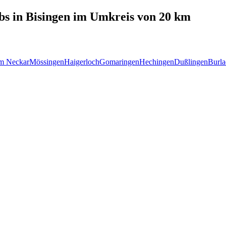
bs in
Bisingen
im Umkreis von 20 km
m Neckar
Mössingen
Haigerloch
Gomaringen
Hechingen
Dußlingen
Burla