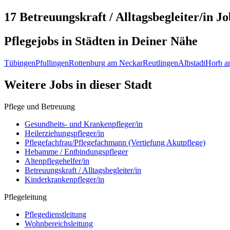
17 Betreuungskraft / Alltagsbegleiter/in
Jo
Pflegejobs in
Städten
in Deiner Nähe
Tübingen
Pfullingen
Rottenburg am Neckar
Reutlingen
Albstadt
Horb a
Weitere Jobs in
dieser Stadt
Pflege und Betreuung
Gesundheits- und Krankenpfleger/in
Heilerziehungspfleger/in
Pflegefachfrau/Pflegefachmann (Vertiefung Akutpflege)
Hebamme / Entbindungspfleger
Altenpflegehelfer/in
Betreuungskraft / Alltagsbegleiter/in
Kinderkrankenpfleger/in
Pflegeleitung
Pflegedienstleitung
Wohnbereichsleitung