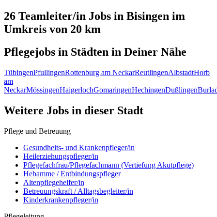
26 Teamleiter/in
Jobs in
Bisingen
im
Umkreis von 20 km
Pflegejobs in
Städten
in Deiner Nähe
Tübingen
Pfullingen
Rottenburg am Neckar
Reutlingen
Albstadt
Horb
am
Neckar
Mössingen
Haigerloch
Gomaringen
Hechingen
Dußlingen
Burla
Weitere Jobs in
dieser Stadt
Pflege und Betreuung
Gesundheits- und Krankenpfleger/in
Heilerziehungspfleger/in
Pflegefachfrau/Pflegefachmann (Vertiefung Akutpflege)
Hebamme / Entbindungspfleger
Altenpflegehelfer/in
Betreuungskraft / Alltagsbegleiter/in
Kinderkrankenpfleger/in
Pflegeleitung