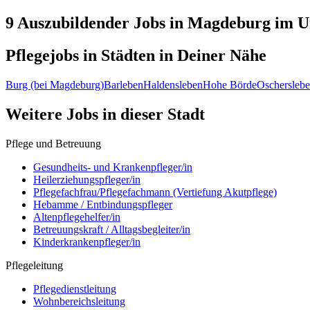
9 Auszubildender
Jobs in
Magdeburg
im U
Pflegejobs in
Städten
in Deiner Nähe
Burg (bei Magdeburg)
Barleben
Haldensleben
Hohe Börde
Oschersleb
Weitere Jobs in
dieser Stadt
Pflege und Betreuung
Gesundheits- und Krankenpfleger/in
Heilerziehungspfleger/in
Pflegefachfrau/Pflegefachmann (Vertiefung Akutpflege)
Hebamme / Entbindungspfleger
Altenpflegehelfer/in
Betreuungskraft / Alltagsbegleiter/in
Kinderkrankenpfleger/in
Pflegeleitung
Pflegedienstleitung
Wohnbereichsleitung