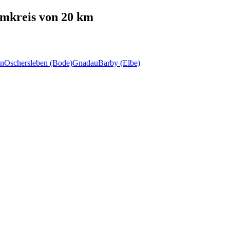
mkreis von 20 km
en
Oschersleben (Bode)
Gnadau
Barby (Elbe)