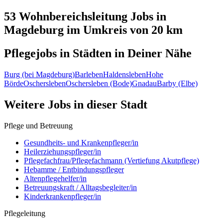
53 Wohnbereichsleitung
Jobs in
Magdeburg
im Umkreis von 20 km
Pflegejobs in
Städten
in Deiner Nähe
Burg (bei Magdeburg)
Barleben
Haldensleben
Hohe
Börde
Oschersleben
Oschersleben (Bode)
Gnadau
Barby (Elbe)
Weitere Jobs in
dieser Stadt
Pflege und Betreuung
Gesundheits- und Krankenpfleger/in
Heilerziehungspfleger/in
Pflegefachfrau/Pflegefachmann (Vertiefung Akutpflege)
Hebamme / Entbindungspfleger
Altenpflegehelfer/in
Betreuungskraft / Alltagsbegleiter/in
Kinderkrankenpfleger/in
Pflegeleitung