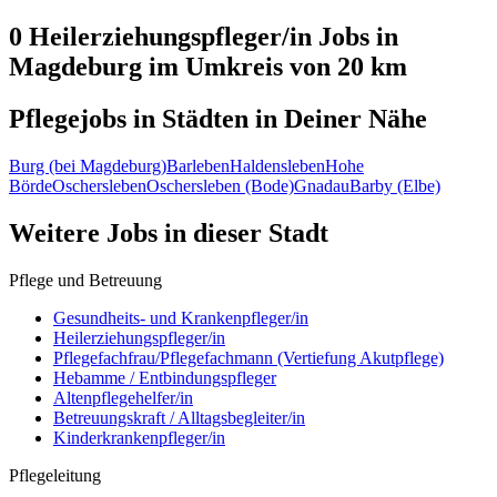
0 Heilerziehungspfleger/in
Jobs in
Magdeburg
im Umkreis von 20 km
Pflegejobs in
Städten
in Deiner Nähe
Burg (bei Magdeburg)
Barleben
Haldensleben
Hohe
Börde
Oschersleben
Oschersleben (Bode)
Gnadau
Barby (Elbe)
Weitere Jobs in
dieser Stadt
Pflege und Betreuung
Gesundheits- und Krankenpfleger/in
Heilerziehungspfleger/in
Pflegefachfrau/Pflegefachmann (Vertiefung Akutpflege)
Hebamme / Entbindungspfleger
Altenpflegehelfer/in
Betreuungskraft / Alltagsbegleiter/in
Kinderkrankenpfleger/in
Pflegeleitung