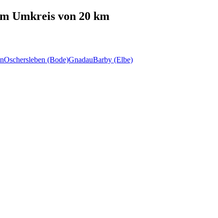
m Umkreis von 20 km
en
Oschersleben (Bode)
Gnadau
Barby (Elbe)