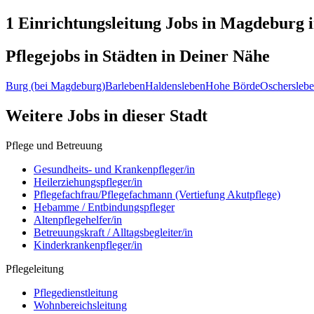
1 Einrichtungsleitung
Jobs in
Magdeburg
i
Pflegejobs in
Städten
in Deiner Nähe
Burg (bei Magdeburg)
Barleben
Haldensleben
Hohe Börde
Oschersleb
Weitere Jobs in
dieser Stadt
Pflege und Betreuung
Gesundheits- und Krankenpfleger/in
Heilerziehungspfleger/in
Pflegefachfrau/Pflegefachmann (Vertiefung Akutpflege)
Hebamme / Entbindungspfleger
Altenpflegehelfer/in
Betreuungskraft / Alltagsbegleiter/in
Kinderkrankenpfleger/in
Pflegeleitung
Pflegedienstleitung
Wohnbereichsleitung