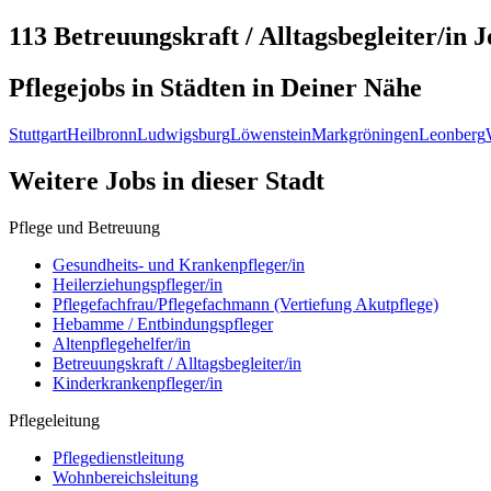
113 Betreuungskraft / Alltagsbegleiter/in
J
Pflegejobs in
Städten
in Deiner Nähe
Stuttgart
Heilbronn
Ludwigsburg
Löwenstein
Markgröningen
Leonberg
Weitere Jobs in
dieser Stadt
Pflege und Betreuung
Gesundheits- und Krankenpfleger/in
Heilerziehungspfleger/in
Pflegefachfrau/Pflegefachmann (Vertiefung Akutpflege)
Hebamme / Entbindungspfleger
Altenpflegehelfer/in
Betreuungskraft / Alltagsbegleiter/in
Kinderkrankenpfleger/in
Pflegeleitung
Pflegedienstleitung
Wohnbereichsleitung