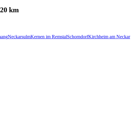
 20 km
nang
Neckarsulm
Kernen im Remstal
Schorndorf
Kirchheim am Neckar