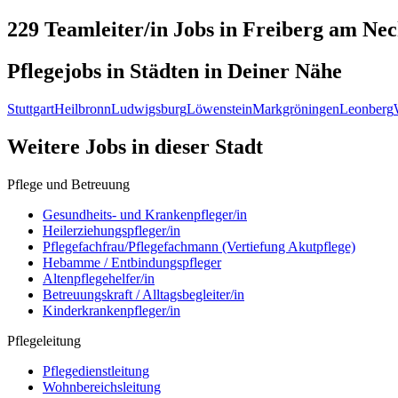
229 Teamleiter/in
Jobs in
Freiberg am Nec
Pflegejobs in
Städten
in Deiner Nähe
Stuttgart
Heilbronn
Ludwigsburg
Löwenstein
Markgröningen
Leonberg
Weitere Jobs in
dieser Stadt
Pflege und Betreuung
Gesundheits- und Krankenpfleger/in
Heilerziehungspfleger/in
Pflegefachfrau/Pflegefachmann (Vertiefung Akutpflege)
Hebamme / Entbindungspfleger
Altenpflegehelfer/in
Betreuungskraft / Alltagsbegleiter/in
Kinderkrankenpfleger/in
Pflegeleitung
Pflegedienstleitung
Wohnbereichsleitung