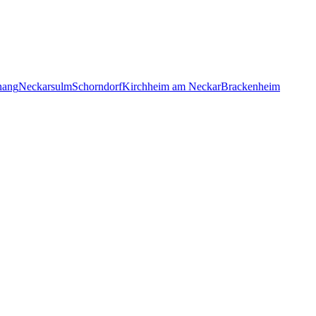
nang
Neckarsulm
Schorndorf
Kirchheim am Neckar
Brackenheim