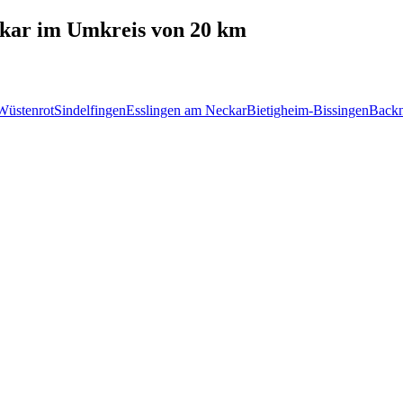
kar
im Umkreis von 20 km
Wüstenrot
Sindelfingen
Esslingen am Neckar
Bietigheim-Bissingen
Back