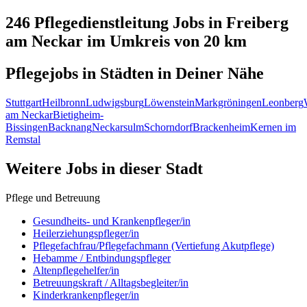
246 Pflegedienstleitung
Jobs in
Freiberg
am Neckar
im Umkreis von 20 km
Pflegejobs in
Städten
in Deiner Nähe
Stuttgart
Heilbronn
Ludwigsburg
Löwenstein
Markgröningen
Leonberg
am Neckar
Bietigheim-
Bissingen
Backnang
Neckarsulm
Schorndorf
Brackenheim
Kernen im
Remstal
Weitere Jobs in
dieser Stadt
Pflege und Betreuung
Gesundheits- und Krankenpfleger/in
Heilerziehungspfleger/in
Pflegefachfrau/Pflegefachmann (Vertiefung Akutpflege)
Hebamme / Entbindungspfleger
Altenpflegehelfer/in
Betreuungskraft / Alltagsbegleiter/in
Kinderkrankenpfleger/in