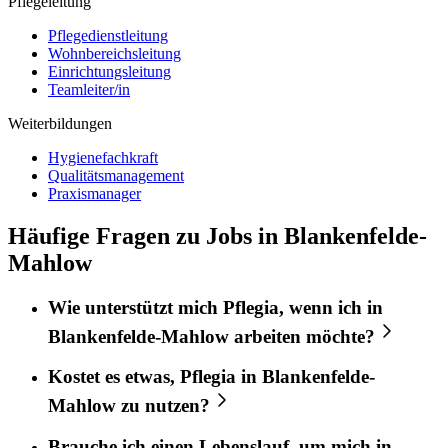
Pflegeleitung
Pflegedienstleitung
Wohnbereichsleitung
Einrichtungsleitung
Teamleiter/in
Weiterbildungen
Hygienefachkraft
Qualitätsmanagement
Praxismanager
Häufige Fragen zu Jobs in Blankenfelde-
Mahlow
Wie unterstützt mich
Pflegia
, wenn ich in
Blankenfelde-Mahlow
arbeiten möchte?
Kostet es etwas,
Pflegia
in
Blankenfelde-
Mahlow
zu nutzen?
Brauche ich einen Lebenslauf, um mich in