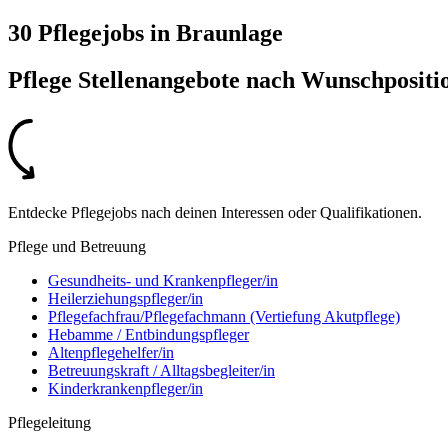
30 Pflegejobs
in
Braunlage
Pflege Stellenangebote nach
Wunschpositi
Entdecke Pflegejobs nach deinen Interessen oder Qualifikationen.
Pflege und Betreuung
Gesundheits- und Krankenpfleger/in
Heilerziehungspfleger/in
Pflegefachfrau/Pflegefachmann (Vertiefung Akutpflege)
Hebamme / Entbindungspfleger
Altenpflegehelfer/in
Betreuungskraft / Alltagsbegleiter/in
Kinderkrankenpfleger/in
Pflegeleitung