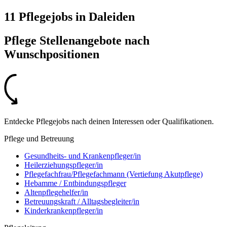
11 Pflegejobs
in
Daleiden
Pflege Stellenangebote nach
Wunschpositionen
Entdecke Pflegejobs nach deinen Interessen oder Qualifikationen.
Pflege und Betreuung
Gesundheits- und Krankenpfleger/in
Heilerziehungspfleger/in
Pflegefachfrau/Pflegefachmann (Vertiefung Akutpflege)
Hebamme / Entbindungspfleger
Altenpflegehelfer/in
Betreuungskraft / Alltagsbegleiter/in
Kinderkrankenpfleger/in