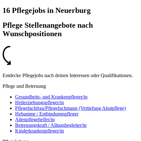
16 Pflegejobs
in
Neuerburg
Pflege Stellenangebote nach
Wunschpositionen
Entdecke Pflegejobs nach deinen Interessen oder Qualifikationen.
Pflege und Betreuung
Gesundheits- und Krankenpfleger/in
Heilerziehungspfleger/in
Pflegefachfrau/Pflegefachmann (Vertiefung Akutpflege)
Hebamme / Entbindungspfleger
Altenpflegehelfer/in
Betreuungskraft / Alltagsbegleiter/in
Kinderkrankenpfleger/in