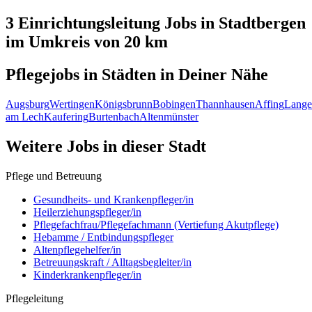
3 Einrichtungsleitung
Jobs in
Stadtbergen
im Umkreis von 20 km
Pflegejobs in
Städten
in Deiner Nähe
Augsburg
Wertingen
Königsbrunn
Bobingen
Thannhausen
Affing
Lange
am Lech
Kaufering
Burtenbach
Altenmünster
Weitere Jobs in
dieser Stadt
Pflege und Betreuung
Gesundheits- und Krankenpfleger/in
Heilerziehungspfleger/in
Pflegefachfrau/Pflegefachmann (Vertiefung Akutpflege)
Hebamme / Entbindungspfleger
Altenpflegehelfer/in
Betreuungskraft / Alltagsbegleiter/in
Kinderkrankenpfleger/in
Pflegeleitung