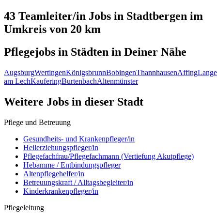
43 Teamleiter/in
Jobs in
Stadtbergen
im
Umkreis von 20 km
Pflegejobs in
Städten
in Deiner Nähe
Augsburg
Wertingen
Königsbrunn
Bobingen
Thannhausen
Affing
Lange
am Lech
Kaufering
Burtenbach
Altenmünster
Weitere Jobs in
dieser Stadt
Pflege und Betreuung
Gesundheits- und Krankenpfleger/in
Heilerziehungspfleger/in
Pflegefachfrau/Pflegefachmann (Vertiefung Akutpflege)
Hebamme / Entbindungspfleger
Altenpflegehelfer/in
Betreuungskraft / Alltagsbegleiter/in
Kinderkrankenpfleger/in
Pflegeleitung