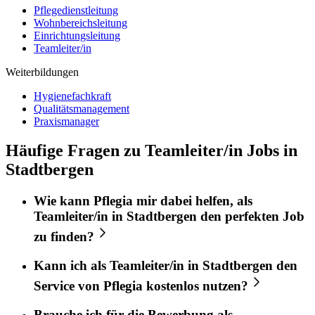
Pflegedienstleitung
Wohnbereichsleitung
Einrichtungsleitung
Teamleiter/in
Weiterbildungen
Hygienefachkraft
Qualitätsmanagement
Praxismanager
Häufige Fragen zu Teamleiter/in Jobs in
Stadtbergen
Wie kann
Pflegia
mir dabei helfen, als
Teamleiter/in
in
Stadtbergen
den perfekten
Job
zu finden?
Kann ich als
Teamleiter/in
in
Stadtbergen
den
Service von
Pflegia
kostenlos nutzen?
Brauche ich für die Bewerbung als