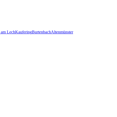
 am Lech
Kaufering
Burtenbach
Altenmünster