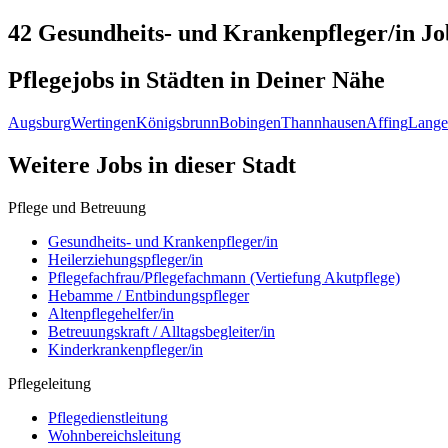
42 Gesundheits- und Krankenpfleger/in
Jo
Pflegejobs in
Städten
in Deiner Nähe
Augsburg
Wertingen
Königsbrunn
Bobingen
Thannhausen
Affing
Lange
Weitere Jobs in
dieser Stadt
Pflege und Betreuung
Gesundheits- und Krankenpfleger/in
Heilerziehungspfleger/in
Pflegefachfrau/Pflegefachmann (Vertiefung Akutpflege)
Hebamme / Entbindungspfleger
Altenpflegehelfer/in
Betreuungskraft / Alltagsbegleiter/in
Kinderkrankenpfleger/in
Pflegeleitung
Pflegedienstleitung
Wohnbereichsleitung