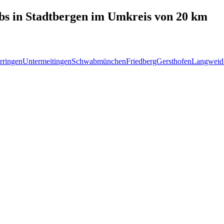
bs in
Stadtbergen
im Umkreis von 20 km
rringen
Untermeitingen
Schwabmünchen
Friedberg
Gersthofen
Langweid