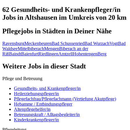
62 Gesundheits- und Krankenpfleger/in
Jobs in
Altshausen
im Umkreis von 20 km
Pflegejobs in
Städten
in Deiner Nähe
Ravensburg
Meckenbeuren
Bad Schussenried
Bad Wurzach
Vogt
Bad
Waldsee
Mittelbiberach
Mengen
Biberach an der
Riß
Baindt
Baienfurt
Riedlingen
Amtzell
Hohentengen
Berg
Weitere Jobs in
dieser Stadt
Pflege und Betreuung
Gesundheits- und Krankenpfleger/in
Heilerziehungspfleger/in
Pflegefachfrau/Pflegefachmann (Vertiefung Akutpflege)
Hebamme / Entbindungspfleger
Altenpflegehelfer/in
Betreuungskraft / Alltagsbegleiter/in
Kinderkrankenpfleger/in
Pflegeleitung