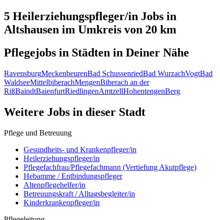
5 Heilerziehungspfleger/in
Jobs in
Altshausen
im Umkreis von 20 km
Pflegejobs in
Städten
in Deiner Nähe
Ravensburg
Meckenbeuren
Bad Schussenried
Bad Wurzach
Vogt
Bad
Waldsee
Mittelbiberach
Mengen
Biberach an der
Riß
Baindt
Baienfurt
Riedlingen
Amtzell
Hohentengen
Berg
Weitere Jobs in
dieser Stadt
Pflege und Betreuung
Gesundheits- und Krankenpfleger/in
Heilerziehungspfleger/in
Pflegefachfrau/Pflegefachmann (Vertiefung Akutpflege)
Hebamme / Entbindungspfleger
Altenpflegehelfer/in
Betreuungskraft / Alltagsbegleiter/in
Kinderkrankenpfleger/in
Pflegeleitung