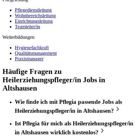
Pflegedienstleitung
Wohnbereichsleitung
Einrichtungsleitung
Teamleiter/in
Weiterbildungen
Hygienefachkraft
Qualitätsmanagement
Praxismanager
Häufige Fragen zu
Heilerziehungspfleger/in Jobs in
Altshausen
Wie finde ich mit
Pflegia
passende Jobs als
Heilerziehungspfleger/in
in
Altshausen
?
Ist
Pflegia
für mich als
Heilerziehungspfleger/in
in
Altshausen
wirklich kostenlos?