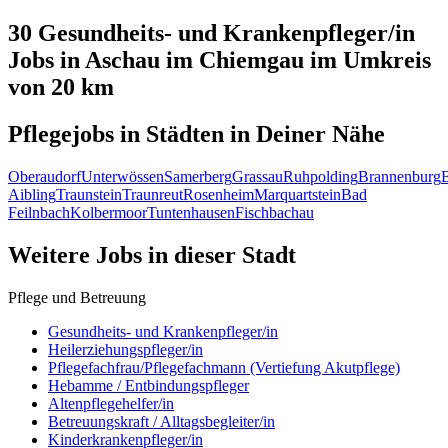
30 Gesundheits- und Krankenpfleger/in
Jobs in
Aschau im Chiemgau
im Umkreis
von 20 km
Pflegejobs in
Städten
in Deiner Nähe
Oberaudorf
Unterwössen
Samerberg
Grassau
Ruhpolding
Brannenburg
Aibling
Traunstein
Traunreut
Rosenheim
Marquartstein
Bad
Feilnbach
Kolbermoor
Tuntenhausen
Fischbachau
Weitere Jobs in
dieser Stadt
Pflege und Betreuung
Gesundheits- und Krankenpfleger/in
Heilerziehungspfleger/in
Pflegefachfrau/Pflegefachmann (Vertiefung Akutpflege)
Hebamme / Entbindungspfleger
Altenpflegehelfer/in
Betreuungskraft / Alltagsbegleiter/in
Kinderkrankenpfleger/in