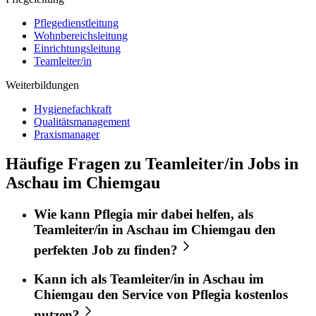
Pflegedienstleitung
Wohnbereichsleitung
Einrichtungsleitung
Teamleiter/in
Weiterbildungen
Hygienefachkraft
Qualitätsmanagement
Praxismanager
Häufige Fragen zu Teamleiter/in Jobs in
Aschau im Chiemgau
Wie kann
Pflegia
mir dabei helfen, als
Teamleiter/in
in
Aschau im Chiemgau
den
perfekten
Job
zu finden?
Kann ich als
Teamleiter/in
in
Aschau im
Chiemgau
den Service von
Pflegia
kostenlos
nutzen?