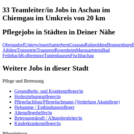
33 Teamleiter/in
Jobs in
Aschau im
Chiemgau
im Umkreis von 20 km
Pflegejobs in
Städten
in Deiner Nähe
Oberaudorf
Unterwössen
Samerberg
Grassau
Ruhpolding
Brannenburg
Aibling
Traunstein
Traunreut
Rosenheim
Marquartstein
Bad
Feilnbach
Kolbermoor
Tuntenhausen
Fischbachau
Weitere Jobs in
dieser Stadt
Pflege und Betreuung
Gesundheits- und Krankenpfleger/in
Heilerziehungspfleger/in
Pflegefachfrau/Pflegefachmann (Vertiefung Akutpflege)
Hebamme / Entbindungspfleger
Altenpflegehelfer/in
Betreuungskraft / Alltagsbegleiter/in
Kinderkrankenpfleger/in
Pflegeleitung