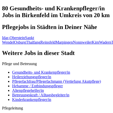
80 Gesundheits- und Krankenpfleger/in
Jobs in
Birkenfeld
im Umkreis von 20 km
Pflegejobs in
Städten
in Deiner Nähe
Idar-Oberstein
Sankt
Wendel
Osburg
Thalfang
Reinsfeld
Marpingen
Nonnweiler
Kirn
Wadern
Weitere Jobs in
dieser Stadt
Pflege und Betreuung
Gesundheits- und Krankenpfleger/in
Heilerziehungspfleger/in
Pflegefachfrau/Pflegefachmann (Vertiefung Akutpflege)
Hebamme / Entbindungspfleger
Altenpflegehelfer/in
Betreuungskraft / Alltagsbegleiter/in
Kinderkrankenpfleger/in
Pflegeleitung