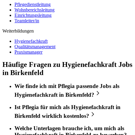
Pflegedienstleitung
Wohnbereichsleitung
Einrichtungsleitung
Teamleiter/in
Weiterbildungen
Hygienefachkraft
Qualitätsmanagement
Praxismanager
Häufige Fragen zu Hygienefachkraft Jobs
in Birkenfeld
Wie finde ich mit
Pflegia
passende Jobs als
Hygienefachkraft
in
Birkenfeld
?
Ist
Pflegia
für mich als
Hygienefachkraft
in
Birkenfeld
wirklich kostenlos?
Welche Unterlagen brauche ich, um mich als
Hygienefachkraft
in
Birkenfeld
zu bewerben?