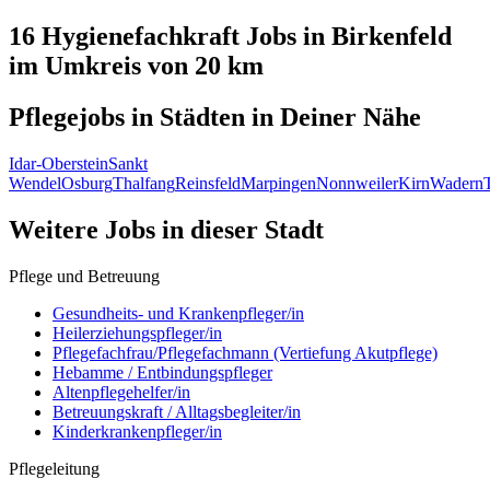
16 Hygienefachkraft
Jobs in
Birkenfeld
im Umkreis von 20 km
Pflegejobs in
Städten
in Deiner Nähe
Idar-Oberstein
Sankt
Wendel
Osburg
Thalfang
Reinsfeld
Marpingen
Nonnweiler
Kirn
Wadern
Weitere Jobs in
dieser Stadt
Pflege und Betreuung
Gesundheits- und Krankenpfleger/in
Heilerziehungspfleger/in
Pflegefachfrau/Pflegefachmann (Vertiefung Akutpflege)
Hebamme / Entbindungspfleger
Altenpflegehelfer/in
Betreuungskraft / Alltagsbegleiter/in
Kinderkrankenpfleger/in
Pflegeleitung