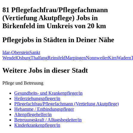
81 Pflegefachfrau/Pflegefachmann
(Vertiefung Akutpflege)
Jobs in
Birkenfeld
im Umkreis von 20 km
Pflegejobs in
Städten
in Deiner Nähe
Idar-Oberstein
Sankt
Wendel
Osburg
Thalfang
Reinsfeld
Marpingen
Nonnweiler
Kirn
Wadern
Weitere Jobs in
dieser Stadt
Pflege und Betreuung
Gesundheits- und Krankenpfleger/in
Heilerziehungspfleger/in
Pflegefachfrau/Pflegefachmann (Vertiefung Akutpflege)
Hebamme / Entbindungspfleger
Altenpflegehelfer/in
Betreuungskraft / Alltagsbegleiter/in
Kinderkrankenpfleger/in