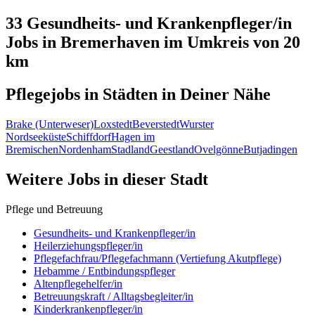
33 Gesundheits- und Krankenpfleger/in
Jobs in
Bremerhaven
im Umkreis von 20
km
Pflegejobs in
Städten
in Deiner Nähe
Brake (Unterweser)
Loxstedt
Beverstedt
Wurster
Nordseeküste
Schiffdorf
Hagen im
Bremischen
Nordenham
Stadland
Geestland
Ovelgönne
Butjadingen
Weitere Jobs in
dieser Stadt
Pflege und Betreuung
Gesundheits- und Krankenpfleger/in
Heilerziehungspfleger/in
Pflegefachfrau/Pflegefachmann (Vertiefung Akutpflege)
Hebamme / Entbindungspfleger
Altenpflegehelfer/in
Betreuungskraft / Alltagsbegleiter/in
Kinderkrankenpfleger/in