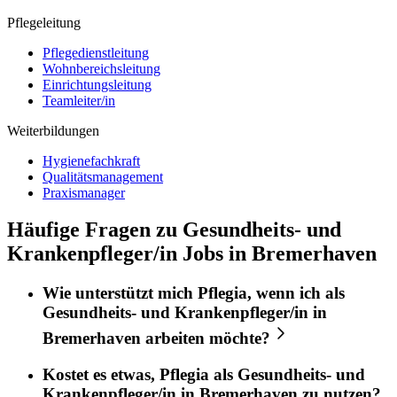
Pflegeleitung
Pflegedienstleitung
Wohnbereichsleitung
Einrichtungsleitung
Teamleiter/in
Weiterbildungen
Hygienefachkraft
Qualitätsmanagement
Praxismanager
Häufige Fragen zu Gesundheits- und
Krankenpfleger/in Jobs in Bremerhaven
Wie unterstützt mich
Pflegia
, wenn ich als
Gesundheits- und Krankenpfleger/in
in
Bremerhaven
arbeiten möchte?
Kostet es etwas,
Pflegia
als
Gesundheits- und
Krankenpfleger/in
in
Bremerhaven
zu nutzen?