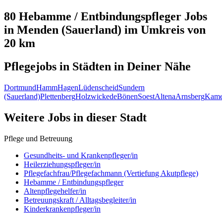
80 Hebamme / Entbindungspfleger
Jobs
in
Menden (Sauerland)
im Umkreis von
20 km
Pflegejobs in
Städten
in Deiner Nähe
Dortmund
Hamm
Hagen
Lüdenscheid
Sundern
(Sauerland)
Plettenberg
Holzwickede
Bönen
Soest
Altena
Arnsberg
Kam
Weitere Jobs in
dieser Stadt
Pflege und Betreuung
Gesundheits- und Krankenpfleger/in
Heilerziehungspfleger/in
Pflegefachfrau/Pflegefachmann (Vertiefung Akutpflege)
Hebamme / Entbindungspfleger
Altenpflegehelfer/in
Betreuungskraft / Alltagsbegleiter/in
Kinderkrankenpfleger/in