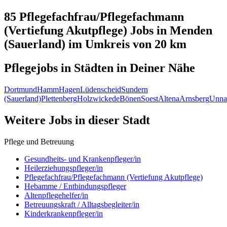
85 Pflegefachfrau/Pflegefachmann
(Vertiefung Akutpflege)
Jobs in
Menden
(Sauerland)
im Umkreis von 20 km
Pflegejobs in
Städten
in Deiner Nähe
Dortmund
Hamm
Hagen
Lüdenscheid
Sundern
(Sauerland)
Plettenberg
Holzwickede
Bönen
Soest
Altena
Arnsberg
Unna
Weitere Jobs in
dieser Stadt
Pflege und Betreuung
Gesundheits- und Krankenpfleger/in
Heilerziehungspfleger/in
Pflegefachfrau/Pflegefachmann (Vertiefung Akutpflege)
Hebamme / Entbindungspfleger
Altenpflegehelfer/in
Betreuungskraft / Alltagsbegleiter/in
Kinderkrankenpfleger/in