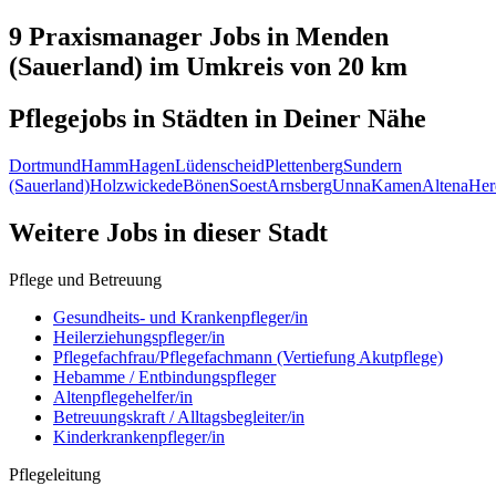
9 Praxismanager
Jobs in
Menden
(Sauerland)
im Umkreis von 20 km
Pflegejobs in
Städten
in Deiner Nähe
Dortmund
Hamm
Hagen
Lüdenscheid
Plettenberg
Sundern
(Sauerland)
Holzwickede
Bönen
Soest
Arnsberg
Unna
Kamen
Altena
Her
Weitere Jobs in
dieser Stadt
Pflege und Betreuung
Gesundheits- und Krankenpfleger/in
Heilerziehungspfleger/in
Pflegefachfrau/Pflegefachmann (Vertiefung Akutpflege)
Hebamme / Entbindungspfleger
Altenpflegehelfer/in
Betreuungskraft / Alltagsbegleiter/in
Kinderkrankenpfleger/in
Pflegeleitung