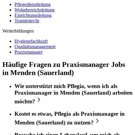
Pflegedienstleitung
Wohnbereichsleitung
Einrichtungsleitung
Teamleiter/in
Weiterbildungen
Hygienefachkraft
Qualitätsmanagement
Praxismanager
Häufige Fragen zu Praxismanager Jobs
in Menden (Sauerland)
Wie unterstützt mich
Pflegia
, wenn ich als
Praxismanager
in
Menden (Sauerland)
arbeiten
möchte?
Kostet es etwas,
Pflegia
als
Praxismanager
in
Menden (Sauerland)
zu nutzen?
Brauche ich einen Lebenslauf, um mich als