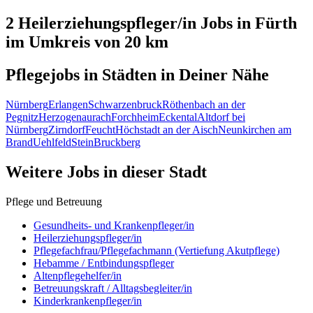
2 Heilerziehungspfleger/in
Jobs in
Fürth
im Umkreis von 20 km
Pflegejobs in
Städten
in Deiner Nähe
Nürnberg
Erlangen
Schwarzenbruck
Röthenbach an der
Pegnitz
Herzogenaurach
Forchheim
Eckental
Altdorf bei
Nürnberg
Zirndorf
Feucht
Höchstadt an der Aisch
Neunkirchen am
Brand
Uehlfeld
Stein
Bruckberg
Weitere Jobs in
dieser Stadt
Pflege und Betreuung
Gesundheits- und Krankenpfleger/in
Heilerziehungspfleger/in
Pflegefachfrau/Pflegefachmann (Vertiefung Akutpflege)
Hebamme / Entbindungspfleger
Altenpflegehelfer/in
Betreuungskraft / Alltagsbegleiter/in
Kinderkrankenpfleger/in