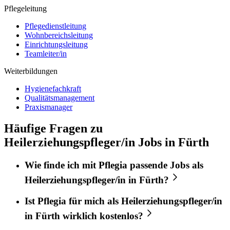
Pflegeleitung
Pflegedienstleitung
Wohnbereichsleitung
Einrichtungsleitung
Teamleiter/in
Weiterbildungen
Hygienefachkraft
Qualitätsmanagement
Praxismanager
Häufige Fragen zu
Heilerziehungspfleger/in Jobs in Fürth
Wie finde ich mit
Pflegia
passende Jobs als
Heilerziehungspfleger/in
in
Fürth
?
Ist
Pflegia
für mich als
Heilerziehungspfleger/in
in
Fürth
wirklich kostenlos?