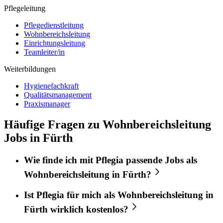
Pflegeleitung
Pflegedienstleitung
Wohnbereichsleitung
Einrichtungsleitung
Teamleiter/in
Weiterbildungen
Hygienefachkraft
Qualitätsmanagement
Praxismanager
Häufige Fragen zu Wohnbereichsleitung
Jobs in Fürth
Wie finde ich mit
Pflegia
passende Jobs als
Wohnbereichsleitung
in
Fürth
?
Ist
Pflegia
für mich als
Wohnbereichsleitung
in
Fürth
wirklich kostenlos?