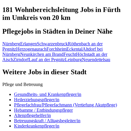
181 Wohnbereichsleitung
Jobs in
Fürth
im Umkreis von 20 km
Pflegejobs in
Städten
in Deiner Nähe
Nürnberg
Erlangen
Schwarzenbruck
Röthenbach an der
Pegnitz
Herzogenaurach
Forchheim
Eckental
Altdorf bei
Nürnberg
Neunkirchen am Brand
Feucht
Höchstadt an der
Aisch
Zirndorf
Lauf an der Pegnitz
Leinburg
Neuendettelsau
Weitere Jobs in
dieser Stadt
Pflege und Betreuung
Gesundheits- und Krankenpfleger/in
Heilerziehungspfleger/in
Pflegefachfrau/Pflegefachmann (Vertiefung Akutpflege)
Hebamme / Entbindungspfleger
Altenpflegehelfer/in
Betreuungskraft / Alltagsbegleiter/in
Kinderkrankenpfleger/in