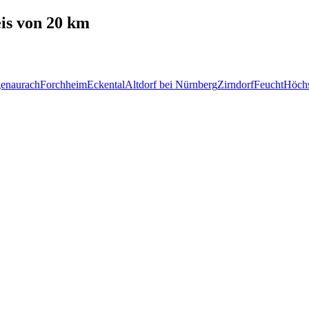
s von 20 km
enaurach
Forchheim
Eckental
Altdorf bei Nürnberg
Zirndorf
Feucht
Höchs