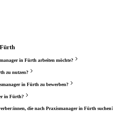
 Fürth
smanager
in
Fürth
arbeiten möchte?
th
zu nutzen?
ismanager
in
Fürth
zu bewerben?
er
in
Fürth
?
werber:innen, die nach
Praxismanager
in
Fürth
suchen