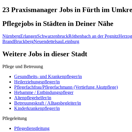
23 Praxismanager
Jobs in
Fürth
im Umkrei
Pflegejobs in
Städten
in Deiner Nähe
Nürnberg
Erlangen
Schwarzenbruck
Röthenbach an der Pegnitz
Herzog
Brand
Bruckberg
Neuendettelsau
Leinburg
Weitere Jobs in
dieser Stadt
Pflege und Betreuung
Gesundheits- und Krankenpfleger/in
Heilerziehungspfleger/in
Pflegefachfrau/Pflegefachmann (Vertiefung Akutpflege)
Hebamme / Entbindungspfleger
Altenpflegehelfer/in
Betreuungskraft / Alltagsbegleiter/in
Kinderkrankenpfleger/in
Pflegeleitung
Pflegedienstleitung