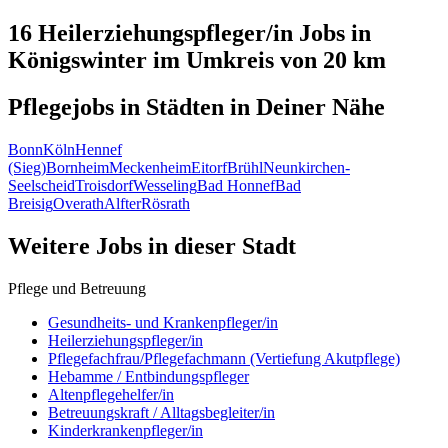
16 Heilerziehungspfleger/in
Jobs in
Königswinter
im Umkreis von 20 km
Pflegejobs in
Städten
in Deiner Nähe
Bonn
Köln
Hennef
(Sieg)
Bornheim
Meckenheim
Eitorf
Brühl
Neunkirchen-
Seelscheid
Troisdorf
Wesseling
Bad Honnef
Bad
Breisig
Overath
Alfter
Rösrath
Weitere Jobs in
dieser Stadt
Pflege und Betreuung
Gesundheits- und Krankenpfleger/in
Heilerziehungspfleger/in
Pflegefachfrau/Pflegefachmann (Vertiefung Akutpflege)
Hebamme / Entbindungspfleger
Altenpflegehelfer/in
Betreuungskraft / Alltagsbegleiter/in
Kinderkrankenpfleger/in