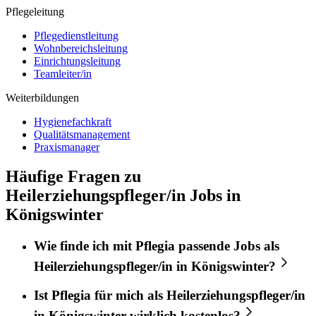
Pflegeleitung
Pflegedienstleitung
Wohnbereichsleitung
Einrichtungsleitung
Teamleiter/in
Weiterbildungen
Hygienefachkraft
Qualitätsmanagement
Praxismanager
Häufige Fragen zu
Heilerziehungspfleger/in Jobs in
Königswinter
Wie finde ich mit
Pflegia
passende Jobs als
Heilerziehungspfleger/in
in
Königswinter
?
Ist
Pflegia
für mich als
Heilerziehungspfleger/in
in
Königswinter
wirklich kostenlos?