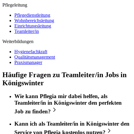
Pflegeleitung
Pflegedienstleitung
Wohnbereichsleitung
Einrichtungsleitung
Teamleiter/in
Weiterbildungen
Hygienefachkraft
Qualitätsmanagement
Praxismanager
Häufige Fragen zu Teamleiter/in Jobs in
Königswinter
Wie kann
Pflegia
mir dabei helfen, als
Teamleiter/in
in
Königswinter
den perfekten
Job
zu finden?
Kann ich als
Teamleiter/in
in
Königswinter
den
Service von
Pflegia
kostenlos nutzen?