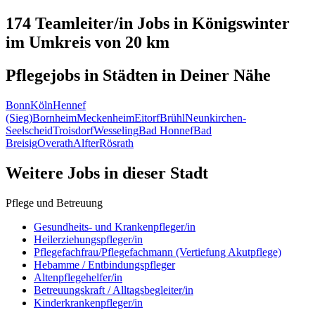
174 Teamleiter/in
Jobs in
Königswinter
im Umkreis von 20 km
Pflegejobs in
Städten
in Deiner Nähe
Bonn
Köln
Hennef
(Sieg)
Bornheim
Meckenheim
Eitorf
Brühl
Neunkirchen-
Seelscheid
Troisdorf
Wesseling
Bad Honnef
Bad
Breisig
Overath
Alfter
Rösrath
Weitere Jobs in
dieser Stadt
Pflege und Betreuung
Gesundheits- und Krankenpfleger/in
Heilerziehungspfleger/in
Pflegefachfrau/Pflegefachmann (Vertiefung Akutpflege)
Hebamme / Entbindungspfleger
Altenpflegehelfer/in
Betreuungskraft / Alltagsbegleiter/in
Kinderkrankenpfleger/in