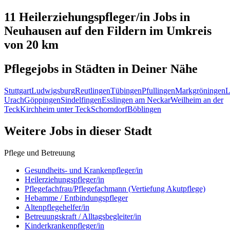
11 Heilerziehungspfleger/in
Jobs in
Neuhausen auf den Fildern
im Umkreis
von 20 km
Pflegejobs in
Städten
in Deiner Nähe
Stuttgart
Ludwigsburg
Reutlingen
Tübingen
Pfullingen
Markgröningen
L
Urach
Göppingen
Sindelfingen
Esslingen am Neckar
Weilheim an der
Teck
Kirchheim unter Teck
Schorndorf
Böblingen
Weitere Jobs in
dieser Stadt
Pflege und Betreuung
Gesundheits- und Krankenpfleger/in
Heilerziehungspfleger/in
Pflegefachfrau/Pflegefachmann (Vertiefung Akutpflege)
Hebamme / Entbindungspfleger
Altenpflegehelfer/in
Betreuungskraft / Alltagsbegleiter/in
Kinderkrankenpfleger/in