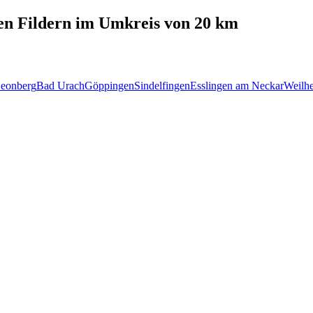
en Fildern
im Umkreis von 20 km
eonberg
Bad Urach
Göppingen
Sindelfingen
Esslingen am Neckar
Weilhe