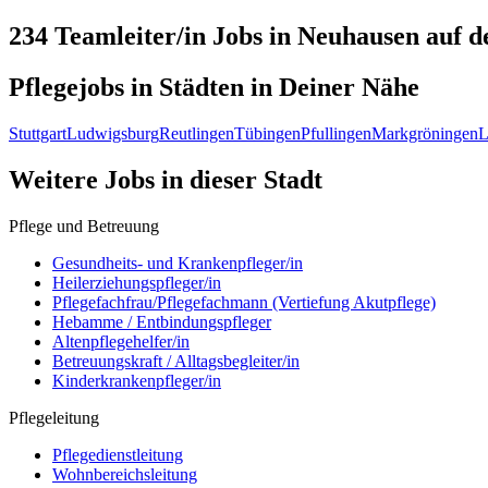
234 Teamleiter/in
Jobs in
Neuhausen auf d
Pflegejobs in
Städten
in Deiner Nähe
Stuttgart
Ludwigsburg
Reutlingen
Tübingen
Pfullingen
Markgröningen
L
Weitere Jobs in
dieser Stadt
Pflege und Betreuung
Gesundheits- und Krankenpfleger/in
Heilerziehungspfleger/in
Pflegefachfrau/Pflegefachmann (Vertiefung Akutpflege)
Hebamme / Entbindungspfleger
Altenpflegehelfer/in
Betreuungskraft / Alltagsbegleiter/in
Kinderkrankenpfleger/in
Pflegeleitung
Pflegedienstleitung
Wohnbereichsleitung