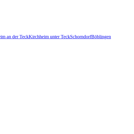
im an der Teck
Kirchheim unter Teck
Schorndorf
Böblingen