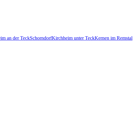
im an der Teck
Schorndorf
Kirchheim unter Teck
Kernen im Remstal