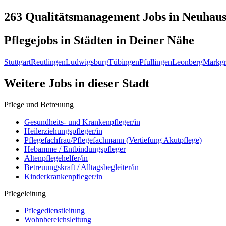
263 Qualitätsmanagement
Jobs in
Neuhaus
Pflegejobs in
Städten
in Deiner Nähe
Stuttgart
Reutlingen
Ludwigsburg
Tübingen
Pfullingen
Leonberg
Markgr
Weitere Jobs in
dieser Stadt
Pflege und Betreuung
Gesundheits- und Krankenpfleger/in
Heilerziehungspfleger/in
Pflegefachfrau/Pflegefachmann (Vertiefung Akutpflege)
Hebamme / Entbindungspfleger
Altenpflegehelfer/in
Betreuungskraft / Alltagsbegleiter/in
Kinderkrankenpfleger/in
Pflegeleitung
Pflegedienstleitung
Wohnbereichsleitung