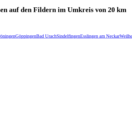
en auf den Fildern
im Umkreis von 20 km
öningen
Göppingen
Bad Urach
Sindelfingen
Esslingen am Neckar
Weilhe