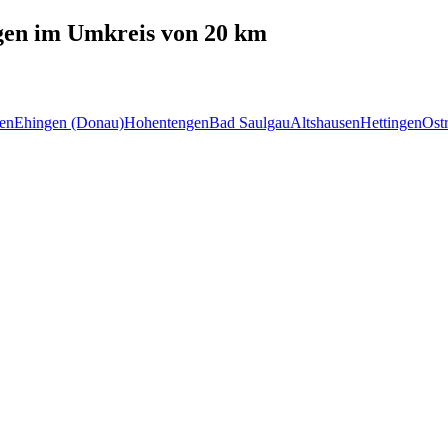
gen
im Umkreis von 20 km
en
Ehingen (Donau)
Hohentengen
Bad Saulgau
Altshausen
Hettingen
Ost