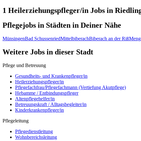
1 Heilerziehungspfleger/in
Jobs in
Riedlin
Pflegejobs in
Städten
in Deiner Nähe
Münsingen
Bad Schussenried
Mittelbiberach
Biberach an der Riß
Meng
Weitere Jobs in
dieser Stadt
Pflege und Betreuung
Gesundheits- und Krankenpfleger/in
Heilerziehungspfleger/in
Pflegefachfrau/Pflegefachmann (Vertiefung Akutpflege)
Hebamme / Entbindungspfleger
Altenpflegehelfer/in
Betreuungskraft / Alltagsbegleiter/in
Kinderkrankenpfleger/in
Pflegeleitung
Pflegedienstleitung
Wohnbereichsleitung