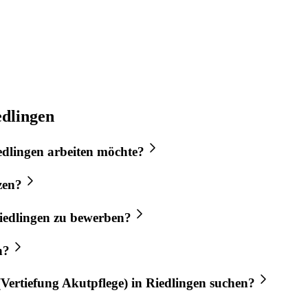
edlingen
edlingen
arbeiten möchte?
zen?
iedlingen
zu bewerben?
n
?
Vertiefung Akutpflege)
in
Riedlingen
suchen?