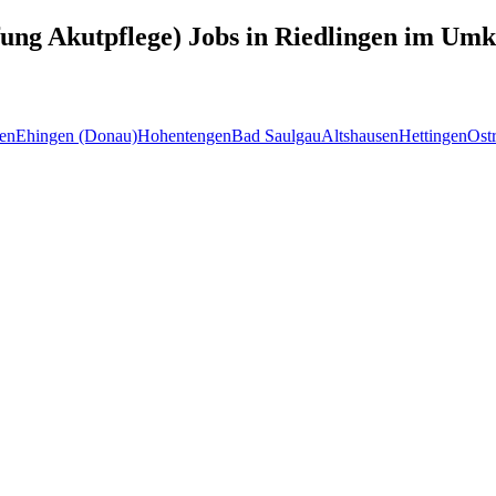
fung Akutpflege)
Jobs in
Riedlingen
im Umkr
en
Ehingen (Donau)
Hohentengen
Bad Saulgau
Altshausen
Hettingen
Ost