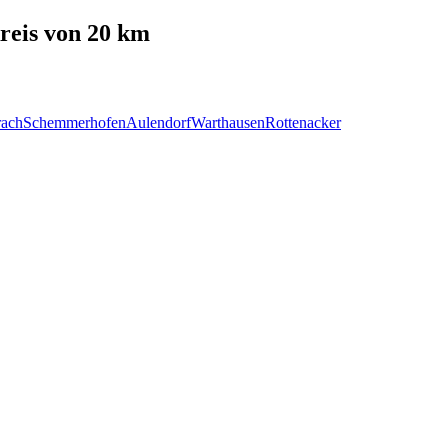
eis von 20 km
rach
Schemmerhofen
Aulendorf
Warthausen
Rottenacker