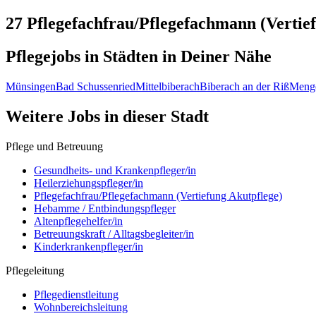
27 Pflegefachfrau/Pflegefachmann (Vertie
Pflegejobs in
Städten
in Deiner Nähe
Münsingen
Bad Schussenried
Mittelbiberach
Biberach an der Riß
Meng
Weitere Jobs in
dieser Stadt
Pflege und Betreuung
Gesundheits- und Krankenpfleger/in
Heilerziehungspfleger/in
Pflegefachfrau/Pflegefachmann (Vertiefung Akutpflege)
Hebamme / Entbindungspfleger
Altenpflegehelfer/in
Betreuungskraft / Alltagsbegleiter/in
Kinderkrankenpfleger/in
Pflegeleitung
Pflegedienstleitung
Wohnbereichsleitung