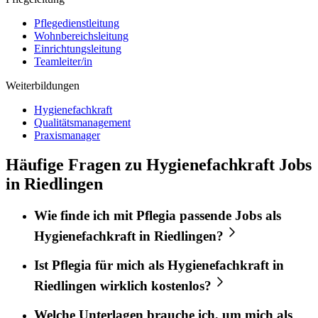
Pflegedienstleitung
Wohnbereichsleitung
Einrichtungsleitung
Teamleiter/in
Weiterbildungen
Hygienefachkraft
Qualitätsmanagement
Praxismanager
Häufige Fragen zu Hygienefachkraft Jobs
in Riedlingen
Wie finde ich mit
Pflegia
passende Jobs als
Hygienefachkraft
in
Riedlingen
?
Ist
Pflegia
für mich als
Hygienefachkraft
in
Riedlingen
wirklich kostenlos?
Welche Unterlagen brauche ich, um mich als