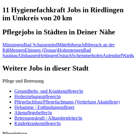
11 Hygienefachkraft
Jobs in
Riedlingen
im Umkreis von 20 km
Pflegejobs in
Städten
in Deiner Nähe
Münsingen
Bad Schussenried
Mittelbiberach
Biberach an der
Riß
Mengen
Ehingen (Donau)
Hohentengen
Bad
Saulgau
Altshausen
Hettingen
Ostrach
Schemmerhofen
Aulendorf
Warth
Weitere Jobs in
dieser Stadt
Pflege und Betreuung
Gesundheits- und Krankenpfleger/in
Heilerziehungspfleger/in
Pflegefachfrau/Pflegefachmann (Vertiefung Akutpflege)
Hebamme / Entbindungspfleger
Altenpflegehelfer/in
Betreuungskraft / Alltagsbegleiter/in
Kinderkrankenpfleger/in
Pflegeleitung