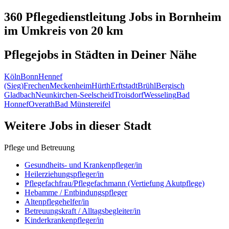
360 Pflegedienstleitung
Jobs in
Bornheim
im Umkreis von 20 km
Pflegejobs in
Städten
in Deiner Nähe
Köln
Bonn
Hennef
(Sieg)
Frechen
Meckenheim
Hürth
Erftstadt
Brühl
Bergisch
Gladbach
Neunkirchen-Seelscheid
Troisdorf
Wesseling
Bad
Honnef
Overath
Bad Münstereifel
Weitere Jobs in
dieser Stadt
Pflege und Betreuung
Gesundheits- und Krankenpfleger/in
Heilerziehungspfleger/in
Pflegefachfrau/Pflegefachmann (Vertiefung Akutpflege)
Hebamme / Entbindungspfleger
Altenpflegehelfer/in
Betreuungskraft / Alltagsbegleiter/in
Kinderkrankenpfleger/in