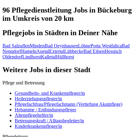
96 Pflegedienstleitung
Jobs in
Bückeburg
im Umkreis von 20 km
Pflegejobs in
Städten
in Deiner Nähe
Bad Salzuflen
Minden
Bad Oeynhausen
Löhne
Porta Westfalica
Bad
Nenndorf
Hameln
Auetal
Extertal
Lübbecke
Bad Eilsen
Hessisch
Oldendorf
Lindhorst
Kalletal
Hüllhorst
Weitere Jobs in
dieser Stadt
Pflege und Betreuung
Gesundheits- und Krankenpfleger/in
Heilerziehungspfleger/in
Pflegefachfrau/Pflegefachmann (Vertiefung Akutpflege)
Hebamme / Entbindungspfleger
Altenpflegehelfer/in
Betreuungskraft / Alltagsbegleiter/in
Kinderkrankenpfleger/in
Pflegeleitung