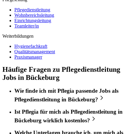
Pflegedienstleitung
Wohnbereichsleitung
Einrichtungsleitung
Teamleiter/in
Weiterbildungen
Hygienefachkraft
Qualitätsmanagement
Praxismanager
Häufige Fragen zu Pflegedienstleitung
Jobs in Bückeburg
Wie finde ich mit
Pflegia
passende Jobs als
Pflegedienstleitung
in
Bückeburg
?
Ist
Pflegia
für mich als
Pflegedienstleitung
in
Bückeburg
wirklich kostenlos?
Welche Unterlagen brauche ich, um mich als