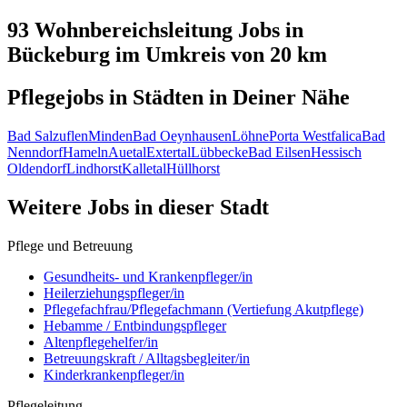
93 Wohnbereichsleitung
Jobs in
Bückeburg
im Umkreis von 20 km
Pflegejobs in
Städten
in Deiner Nähe
Bad Salzuflen
Minden
Bad Oeynhausen
Löhne
Porta Westfalica
Bad
Nenndorf
Hameln
Auetal
Extertal
Lübbecke
Bad Eilsen
Hessisch
Oldendorf
Lindhorst
Kalletal
Hüllhorst
Weitere Jobs in
dieser Stadt
Pflege und Betreuung
Gesundheits- und Krankenpfleger/in
Heilerziehungspfleger/in
Pflegefachfrau/Pflegefachmann (Vertiefung Akutpflege)
Hebamme / Entbindungspfleger
Altenpflegehelfer/in
Betreuungskraft / Alltagsbegleiter/in
Kinderkrankenpfleger/in
Pflegeleitung