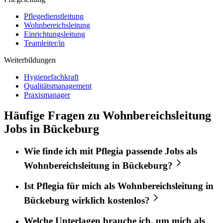
Pflegedienstleitung
Wohnbereichsleitung
Einrichtungsleitung
Teamleiter/in
Weiterbildungen
Hygienefachkraft
Qualitätsmanagement
Praxismanager
Häufige Fragen zu Wohnbereichsleitung
Jobs in Bückeburg
Wie finde ich mit
Pflegia
passende Jobs als
Wohnbereichsleitung
in
Bückeburg
?
Ist
Pflegia
für mich als
Wohnbereichsleitung
in
Bückeburg
wirklich kostenlos?
Welche Unterlagen brauche ich, um mich als