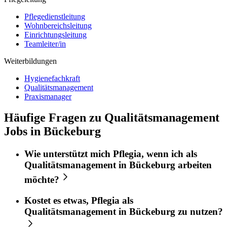
Pflegedienstleitung
Wohnbereichsleitung
Einrichtungsleitung
Teamleiter/in
Weiterbildungen
Hygienefachkraft
Qualitätsmanagement
Praxismanager
Häufige Fragen zu Qualitätsmanagement
Jobs in Bückeburg
Wie unterstützt mich
Pflegia
, wenn ich als
Qualitätsmanagement
in
Bückeburg
arbeiten
möchte?
Kostet es etwas,
Pflegia
als
Qualitätsmanagement
in
Bückeburg
zu nutzen?