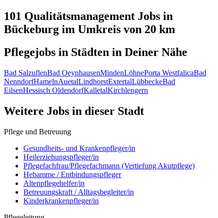
101 Qualitätsmanagement
Jobs in
Bückeburg
im Umkreis von 20 km
Pflegejobs in
Städten
in Deiner Nähe
Bad Salzuflen
Bad Oeynhausen
Minden
Löhne
Porta Westfalica
Bad
Nenndorf
Hameln
Auetal
Lindhorst
Extertal
Lübbecke
Bad
Eilsen
Hessisch Oldendorf
Kalletal
Kirchlengern
Weitere Jobs in
dieser Stadt
Pflege und Betreuung
Gesundheits- und Krankenpfleger/in
Heilerziehungspfleger/in
Pflegefachfrau/Pflegefachmann (Vertiefung Akutpflege)
Hebamme / Entbindungspfleger
Altenpflegehelfer/in
Betreuungskraft / Alltagsbegleiter/in
Kinderkrankenpfleger/in
Pflegeleitung