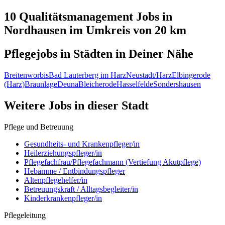
10 Qualitätsmanagement
Jobs in
Nordhausen
im Umkreis von 20 km
Pflegejobs in
Städten
in Deiner Nähe
Breitenworbis
Bad Lauterberg im Harz
Neustadt/Harz
Elbingerode
(Harz)
Braunlage
Deuna
Bleicherode
Hasselfelde
Sondershausen
Weitere Jobs in
dieser Stadt
Pflege und Betreuung
Gesundheits- und Krankenpfleger/in
Heilerziehungspfleger/in
Pflegefachfrau/Pflegefachmann (Vertiefung Akutpflege)
Hebamme / Entbindungspfleger
Altenpflegehelfer/in
Betreuungskraft / Alltagsbegleiter/in
Kinderkrankenpfleger/in
Pflegeleitung