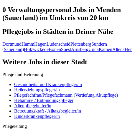
0 Verwaltungspersonal
Jobs in
Menden
(Sauerland)
im Umkreis von 20 km
Pflegejobs in
Städten
in Deiner Nähe
Dortmund
Hamm
Hagen
Lüdenscheid
Plettenberg
Sundern
(Sauerland)
Holzwickede
Bönen
Soest
Arnsberg
Unna
Kamen
Altena
Her
Weitere Jobs in
dieser Stadt
Pflege und Betreuung
Gesundheits- und Krankenpfleger/in
Heilerziehungspfleger/in
Pflegefachfrau/Pflegefachmann (Vertiefung Akutpflege)
Hebamme / Entbindungspfleger
Altenpflegehelfer/in
Betreuungskraft / Alltagsbegleiter/in
Kinderkrankenpfleger/in
Pflegeleitung