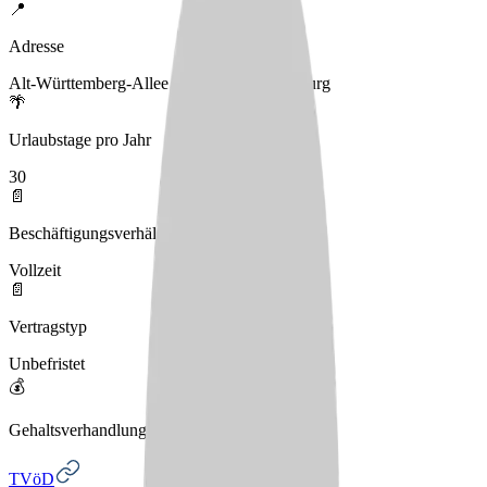
📍
Adresse
Alt-Württemberg-Allee 4, 71638 Ludwigsburg
🌴
Urlaubstage pro Jahr
30
📄
Beschäftigungsverhältnis
Vollzeit
📄
Vertragstyp
Unbefristet
💰
Gehaltsverhandlungen
TVöD