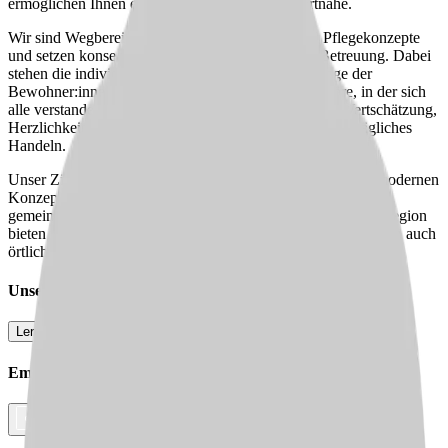
ermöglichen Ihnen einen Arbeitsplatz in Wohnortnähe.
Wir sind Wegbereiter:innen moderner Wohn- und Pflegekonzepte
und setzen konsequent auf eine menschzentrierte Betreuung. Dabei
stehen die individuellen Bedürfnisse und Lebenswege der
Bewohner:innen im Mittelpunkt – in einer Atmosphäre, in der sich
alle verstanden und wertgeschätzt fühlen. Offenheit, Wertschätzung,
Herzlichkeit und familiäre Verbundenheit prägen unser tägliches
Handeln.
Unser Ziel ist es, Menschen sinnvoll zu unterstützen – mit modernen
Konzepten, persönlicher Nähe und einem tragfähigen,
gemeinnützigen Fundament. Mit über 30 Standorten in der Region
bieten wir Ihnen nicht nur eine sinnstiftende Tätigkeit, sondern auch
örtlich passende Perspektiven.
Unser
team
Lernen Sie unser Team jetzt kennen
Empfehlen Sie diesen
Job
Facebook
Link kopieren