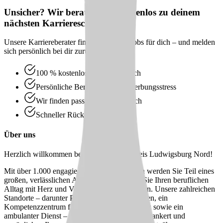
Unsicher? Wir beraten dich kostenlos zu deinem
nächsten Karriereschritt
Unsere Karriereberater finden passende Jobs für dich – und melden
sich persönlich bei dir zurück.
100 % kostenlos & unverbindlich
Persönliche Beratung statt Bewerbungsstress
Wir finden passende Jobs für dich
Schneller Rückruf
Über uns
Herzlich willkommen bei Kleeblatt Landkreis Ludwigsburg Nord!
Mit über 1.000 engagierten Mitarbeiter:innen werden Sie Teil eines
großen, verlässlichen Arbeitgebers, bei dem Sie Ihren beruflichen
Alltag mit Herz und Verstand gestalten können. Unsere zahlreichen
Standorte – darunter Pflegeheime, Tagespflegen, ein
Kompetenzzentrum für Menschen mit Demenz sowie ein
ambulanter Dienst – sind in der Region fest verankert und