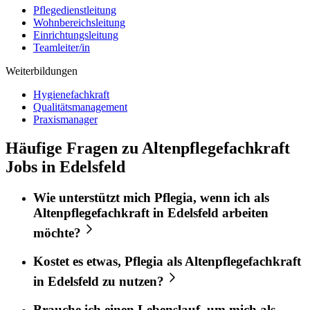
Pflegedienstleitung
Wohnbereichsleitung
Einrichtungsleitung
Teamleiter/in
Weiterbildungen
Hygienefachkraft
Qualitätsmanagement
Praxismanager
Häufige Fragen zu Altenpflegefachkraft
Jobs in Edelsfeld
Wie unterstützt mich
Pflegia
, wenn ich als
Altenpflegefachkraft
in
Edelsfeld
arbeiten
möchte?
Kostet es etwas,
Pflegia
als
Altenpflegefachkraft
in
Edelsfeld
zu nutzen?
Brauche ich einen Lebenslauf, um mich als