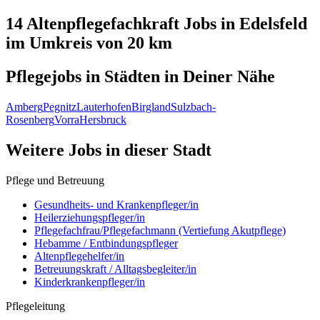
14 Altenpflegefachkraft
Jobs in
Edelsfeld
im Umkreis von 20 km
Pflegejobs in
Städten
in Deiner Nähe
Amberg
Pegnitz
Lauterhofen
Birgland
Sulzbach-
Rosenberg
Vorra
Hersbruck
Weitere Jobs in
dieser Stadt
Pflege und Betreuung
Gesundheits- und Krankenpfleger/in
Heilerziehungspfleger/in
Pflegefachfrau/Pflegefachmann (Vertiefung Akutpflege)
Hebamme / Entbindungspfleger
Altenpflegehelfer/in
Betreuungskraft / Alltagsbegleiter/in
Kinderkrankenpfleger/in
Pflegeleitung